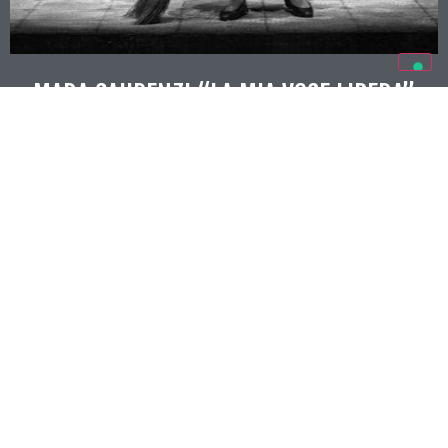
MARA GAUDENZI “LA MIA VOCE LIBERA”