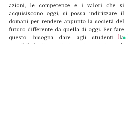
azioni, le competenze e i valori che si
acquisiscono oggi, si possa indirizzare il
domani per rendere appunto la società del
futuro differente da quella di oggi. Per fare
questo, bisogna dare agli studenti la
possibilità di sentirsi protagonisti e di
sviluppare un pensiero aperto.”
Pubblicato su XX IN Magazine XX/XX, chiuso
per la stampa il XX/XX/XX