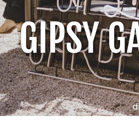
GIPSY G
d