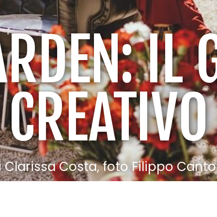
ARDEN: IL 
CREATIVO
i Clarissa Costa, foto Filippo Canto