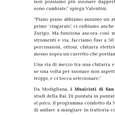
non possiamo più suonare dappert
sono cambiate,” spiega Valentini.
“Piano piano abbiamo assunto un at
prime ‘zingarate’, ci esibiamo anche i
Zurigo. Ma funziona ancora così: m
strumenti e via, facciamo fino a 5
percussioni, ottoni, chitarra elett
messo sopra un carretto che portiam
Una via di mezzo tra una chitarra 
se una volta per suonare non aspetta
troppi, e ci tocca selezionare.”
Da Modigliana,
i Musicisti di Sa
studi della Rai. Di puntata in punta
al palco
, il programma condotto da N
di andare a mangiare in trattoria co