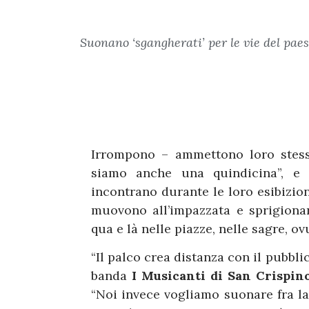
Suonano ‘sgangherati’ per le vie del pae
Irrompono – ammettono loro stessi
siamo anche una quindicina”, e 
incontrano durante le loro esibizioni
muovono all’impazzata e sprigion
qua e là nelle piazze, nelle sagre, o
“Il palco crea distanza con il pubbli
banda
I Musicanti di San Crispi
“Noi invece vogliamo suonare fra l