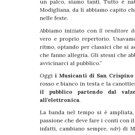
un palco, siamo tanti. Tutto è n
Modigliana, da lì abbiamo capito ch
nelle feste.
Abbiamo iniziato con
Il venditore d
vero e proprio repertorio. Usavam
ritmo, optando per classici che si 
che fanno allegria. Gli stessi che 
avvicinarci al pubblico.”
Oggi
i Musicanti di San Crispin
rosso e bianco in testa e la canottier
il pubblico partendo dal val
all’elettronica
.
La banda nel tempo si è ampliata,
passione che deve fare i conti con i
infatti, cambiano sempre,
ndr
) di 