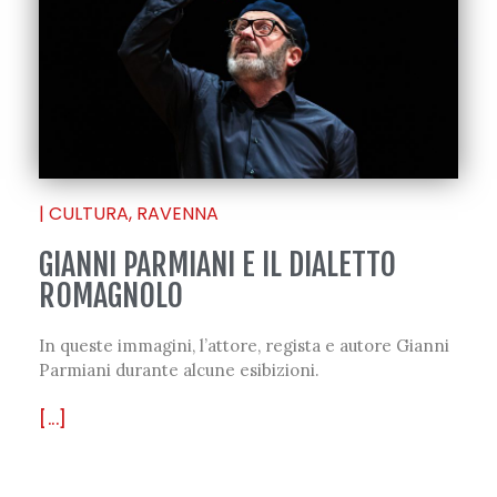
|
CULTURA
,
RAVENNA
GIANNI PARMIANI E IL DIALETTO
ROMAGNOLO
In queste immagini, l’attore, regista e autore Gianni
Parmiani durante alcune esibizioni.
[...]