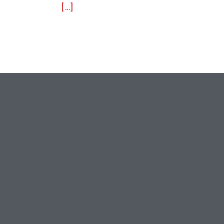
[...]