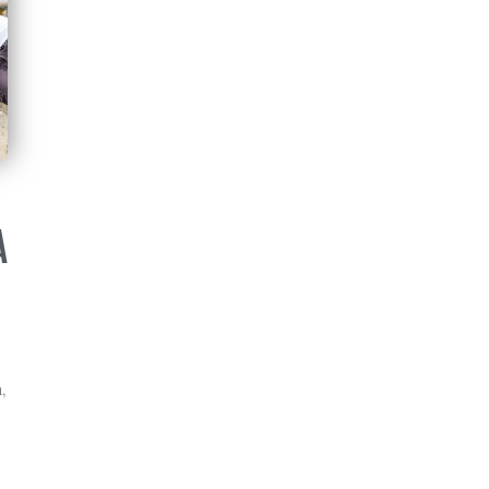
A
,
.