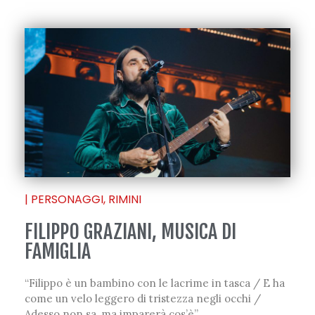
|
PERSONAGGI
,
RIMINI
FILIPPO GRAZIANI, MUSICA DI
FAMIGLIA
“Filippo è un bambino con le lacrime in tasca / E ha
come un velo leggero di tristezza negli occhi /
Adesso non sa, ma imparerà cos’è”.