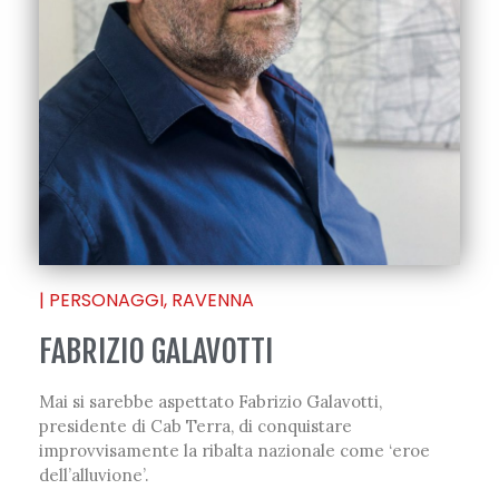
|
PERSONAGGI
,
RAVENNA
FABRIZIO GALAVOTTI
Mai si sarebbe aspettato Fabrizio Galavotti,
presidente di Cab Terra, di conquistare
improvvisamente la ribalta nazionale come ‘eroe
dell’alluvione’.