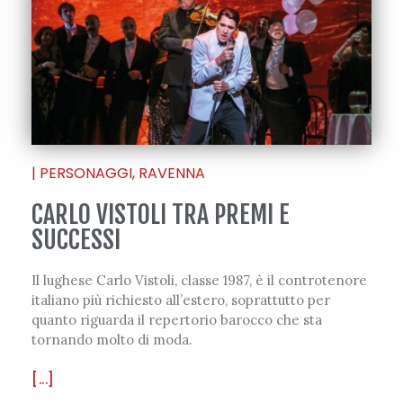
|
PERSONAGGI
,
RAVENNA
CARLO VISTOLI TRA PREMI E
SUCCESSI
Il lughese Carlo Vistoli, classe 1987, è il controtenore
italiano più richiesto all’estero, soprattutto per
quanto riguarda il repertorio barocco che sta
tornando molto di moda.
[...]