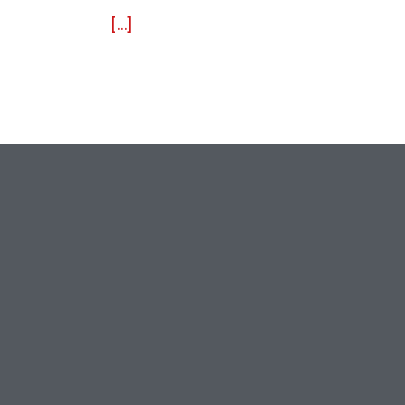
[...]