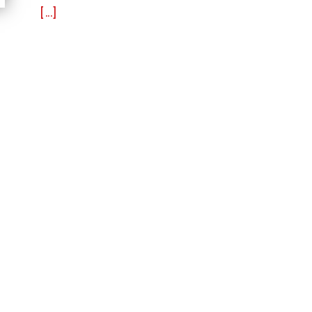
[...]