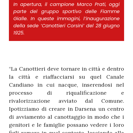
In apertura, il campione Marco Prati, oggi
parte del gruppo sportivo delle Fiamme
Gialle. In queste immagini, l’inaugurazione
della sede ‘Canottieri Corsini’ del 28 giugno
1925.
“La Canottieri deve tornare in città e dentro
la città e riaffacciarsi su quel Canale
Candiano in cui nacque, inserendosi nel
processo di riqualificazione e
rivalorizzazione avviato dal Comune.
Ipotizziamo di creare in Darsena un centro
di avviamento al canottaggio in modo che i
genitori e le famiglie possano vedere i loro
figli remare in quel contesto, lasciando alla