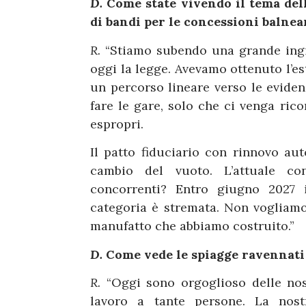
D.
Come state vivendo il tema dell
di bandi per le concessioni balnea
R.
“Stiamo subendo una grande ingi
oggi la legge. Avevamo ottenuto l’e
un percorso lineare verso le evide
fare le gare, solo che ci venga rico
espropri.
Il patto fiduciario con rinnovo au
cambio del vuoto. L’attuale co
concorrenti? Entro giugno 2027 
categoria è stremata. Non vogliamo
manufatto che abbiamo costruito.”
D.
Come vede le spiagge ravennati
R.
“Oggi sono orgoglioso delle nos
lavoro a tante persone. La nost