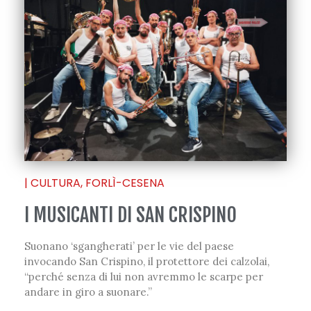
|
CULTURA
,
FORLÌ-CESENA
I MUSICANTI DI SAN CRISPINO
Suonano ‘sgangherati’ per le vie del paese
invocando San Crispino, il protettore dei calzolai,
“perché senza di lui non avremmo le scarpe per
andare in giro a suonare.”