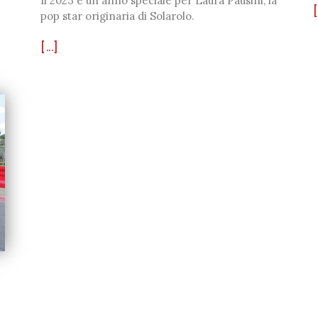
Il 2023 è un anno speciale per Laura Pausini, la
[
pop star originaria di Solarolo.
[...]