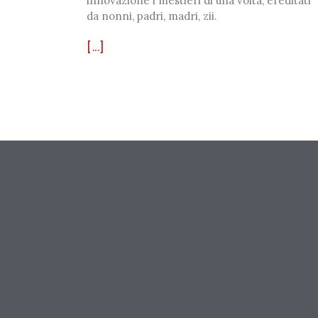
innovazione i mestieri di una volta, ereditati
da nonni, padri, madri, zii.
[...]