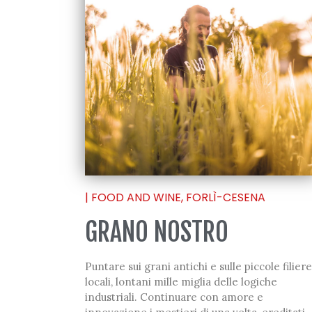
|
FOOD AND WINE
,
FORLÌ-CESENA
GRANO NOSTRO
Puntare sui grani antichi e sulle piccole filiere
locali, lontani mille miglia delle logiche
industriali. Continuare con amore e