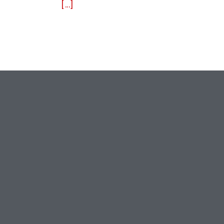
[...]