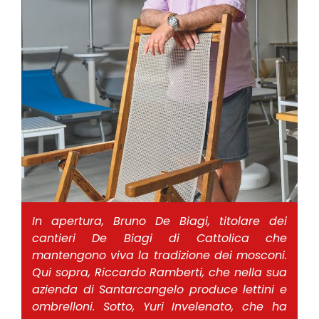
In apertura, Bruno De Biagi, titolare dei
cantieri De Biagi di Cattolica che
mantengono viva la tradizione dei mosconi.
Qui sopra, Riccardo Ramberti, che nella sua
azienda di Santarcangelo produce lettini e
ombrelloni. Sotto, Yuri Invelenato, che ha