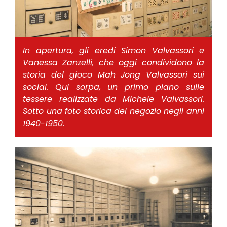
In apertura, gli eredi Simon Valvassori e
Vanessa Zanzelli, che oggi condividono la
storia del gioco Mah Jong Valvassori sui
social. Qui sorpa, un primo piano sulle
tessere realizzate da Michele Valvassori.
Sotto una foto storica del negozio negli anni
1940-1950.