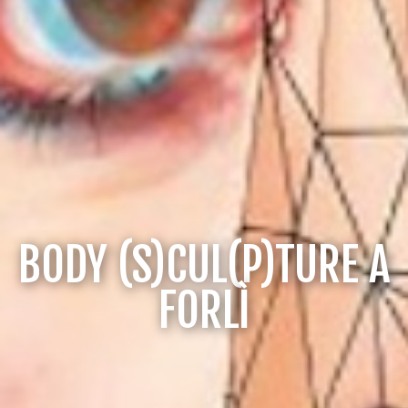
BODY (S)CUL(P)TURE A
FORLÌ