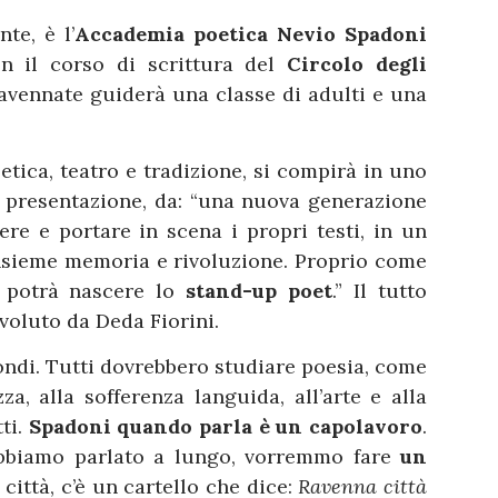
te, è l’
Accademia poetica Nevio Spadoni
on il corso di scrittura del
Circolo degli
avennate guiderà una classe di adulti e una
ica, teatro e tradizione, si compirà in uno
la presentazione, da: “una nuova generazione
vere e portare in scena i propri testi, in un
insieme memoria e rivoluzione. Proprio come
ì potrà nascere lo
stand-up poet
.” Il tutto
 voluto da Deda Fiorini.
ondi. Tutti dovrebbero studiare poesia, come
a, alla sofferenza languida, all’arte e alla
tti.
Spadoni quando parla è un capolavoro
.
bbiamo parlato a lungo, vorremmo fare
un
a città, c’è un cartello che dice:
Ravenna città