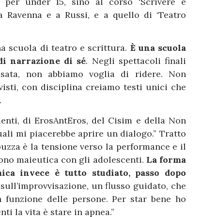
i per under 15, sino al corso ‘Scrivere e
 a Ravenna e a Russi, e a quello di ‘Teatro
 scuola di teatro e scrittura.
È una scuola
di narrazione di sé
. Negli spettacoli finali
sata, non abbiamo voglia di ridere. Non
visti, con disciplina creiamo testi unici che
.
nti, di ErosAntEros, del Cisim e della Non
uali mi piacerebbe aprire un dialogo.” Tratto
buzza è la tensione verso la performance e il
 sono maieutica con gli adolescenti.
La forma
ca invece è tutto studiato, passo dopo
i sull’improvvisazione, un flusso guidato, che
 funzione delle persone. Per star bene ho
i la vita è stare in apnea.”