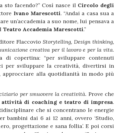
a sto facendo?” Così nasce il
Circolo degli
attore
Ivano Marescotti
. “Andai a casa sua a
ndare un’accademia a suo nome, lui pensava a
il
Teatro Accademia Marescotti
.”
editore Flaccovio
Storytelling, Design thinking,
nicazione creativa per il lavoro e per la vita
.
a di copertina: “per sviluppare contenuti
i per sviluppare la creatività, divertirsi in
o, approcciare alla quotidianità in modo più
ciziario per smuovere la creatività.
Prove che
e
attività di coaching e teatro di impresa
.
tidisciplinare che si concentrano le energie
er bambini dai 6 ai 12 anni, ovvero ‘Studio,
ero, progettazione e sana follia’. E poi corsi