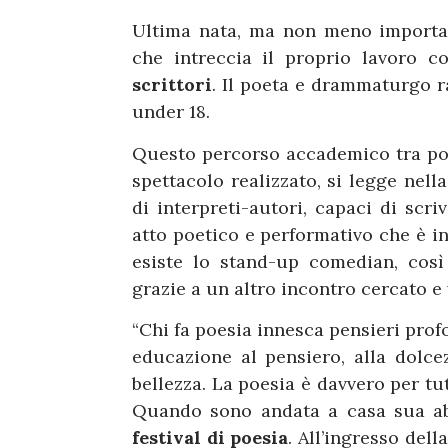
Ultima nata, ma non meno importan
che intreccia il proprio lavoro c
scrittori
. Il poeta e drammaturgo r
under 18.
Questo percorso accademico tra poet
spettacolo realizzato, si legge nel
di interpreti-autori, capaci di scri
atto poetico e performativo che è 
esiste lo stand-up comedian, cos
grazie a un altro incontro cercato e
“Chi fa poesia innesca pensieri prof
educazione al pensiero, alla dolcezz
bellezza. La poesia è davvero per tu
Quando sono andata a casa sua a
festival di poesia
. All’ingresso dell