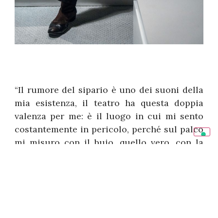
“Il rumore del sipario è uno dei suoni della
mia esistenza, il teatro ha questa doppia
valenza per me: è il luogo in cui mi sento
costantemente in pericolo, perché sul palco
mi misuro con il buio, quello vero, con la
luce, quella spietata, e con l’imprevisto, ma
al tempo stesso però è anche l’unico luogo
in cui riesco ad affrontare il pericolo e mi
sento a casa.”