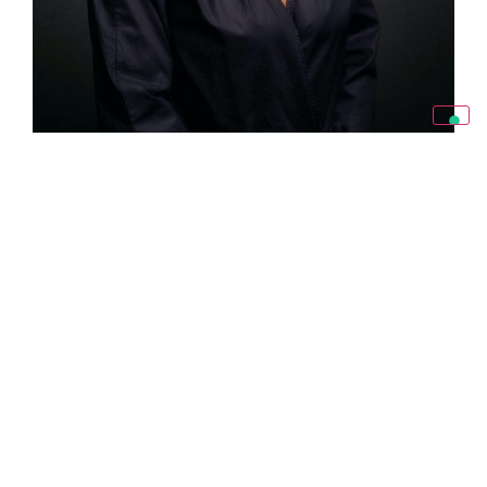
Sin dall’apertura dello studio, ci siamo
messi in moto in tale direzione anche se non
pensavamo di ricevere così tanti premi a
livello internazionale. Senza contare poi
che, misurarsi con i colleghi di alto livello, è
entusiasmante. Ne nascono anche belle
amicizie e nuove collaborazioni.”