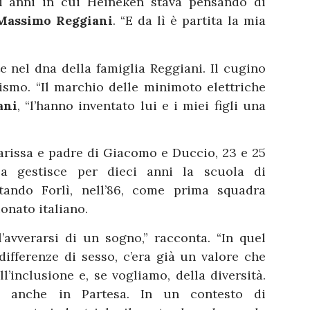
li anni in cui Heineken stava pensando di
Massimo Reggiani
. “E da lì è partita la mia
e nel dna della famiglia Reggiani. Il cugino
ismo. “Il marchio delle minimoto elettriche
ani
, “l’hanno inventato lui e i miei figli una
larissa e padre di Giacomo e Duccio, 23 e 25
sa gestisce per dieci anni la scuola di
rtando Forlì, nell’86, come prima squadra
onato italiano.
l’avverarsi di un sogno,” racconta. “In quel
differenze di sesso, c’era già un valore che
l’inclusione e, se vogliamo, della diversità.
te anche in Partesa. In un contesto di