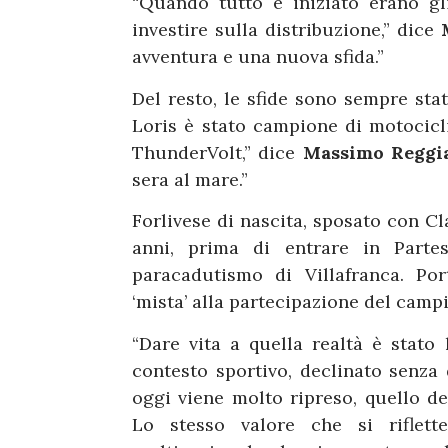
“Quando tutto è iniziato erano g
investire sulla distribuzione,” dice
avventura e una nuova sfida.”
Del resto, le sfide sono sempre stat
Loris è stato campione di motocicl
ThunderVolt,” dice
Massimo Reggi
sera al mare.”
Forlivese di nascita, sposato con C
anni, prima di entrare in Parte
paracadutismo di Villafranca. Po
‘mista’ alla partecipazione del campi
“Dare vita a quella realtà è stato 
contesto sportivo, declinato senza 
oggi viene molto ripreso, quello del
Lo stesso valore che si riflet