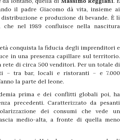
e da lontano, quella di
Massimo Reggiani
. E
ando il padre Giacomo dà vita, insieme ai
i distribuzione e produzione di bevande. È lì
 che nel 1989 confluisce nella nascitura
età conquista la fiducia degli imprenditori e
uce in una presenza capillare sul territorio.
rete di circa 500 venditori. Per un totale di
 – tra bar, locali e ristoranti – e 7.000
 fanno la parte del leone.
emia prima e dei conflitti globali poi, ha
nza precedenti. Caratterizzato da pesanti
polarizzazione dei consumi che vede un
fascia medio-alta, a fronte di quella meno