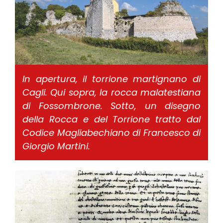
In apertura, il torrione martignano di
Cagli. Qui sopra, la rocca malatestiana
di Fossombrone. Sotto, un disegno
della Rocca e del Torrione tratto dal
Codice Magliabechiano di Francesco di
Giorgio Martini.