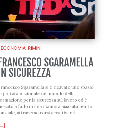
ECONOMIA
,
RIMINI
FRANCESCO SGARAMELLA
IN SICUREZZA
rancesco Sgaramella si è ricavato uno spazio
i portata nazionale nel mondo della
ormazione per la sicurezza sul lavoro ed è
iuscito a farlo in una maniera assolutamente
nusuale, attraverso corsi accattivanti.
...]