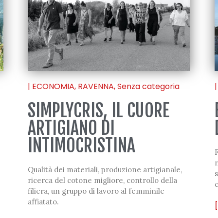
|
ECONOMIA
,
RAVENNA
,
Senza categoria
|
SIMPLYCRIS, IL CUORE
ARTIGIANO DI
INTIMOCRISTINA
F
n
Qualità dei materiali, produzione artigianale,
s
ricerca del cotone migliore, controllo della
filiera, un gruppo di lavoro al femminile
affiatato.
[