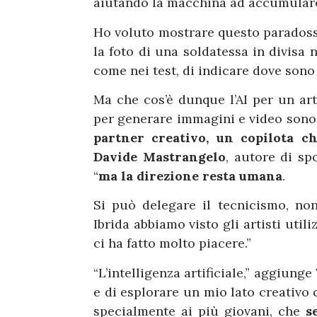
aiutando la macchina ad accumulare 
Ho voluto mostrare questo paradoss
la foto di una soldatessa in divisa n
come nei test, di indicare dove sono g
Ma che cos’è dunque l’AI per un arti
per generare immagini e video sono 
partner creativo, un copilota che
Davide Mastrangelo
, autore di spo
“
ma la direzione resta umana
.
Si può delegare il tecnicismo, non 
Ibrida abbiamo visto gli artisti util
ci ha fatto molto piacere.”
“L’intelligenza artificiale,” aggiung
e di esplorare un mio lato creativo 
specialmente ai più giovani, che
s