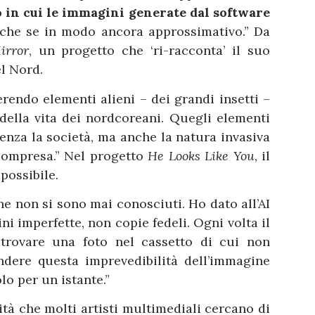
 in cui le immagini generate dal software
nche se in modo ancora approssimativo.” Da
irror
, un progetto che ‘ri-racconta’ il suo
l Nord.
rendo elementi alieni – dei grandi insetti –
ella vita dei nordcoreani. Quegli elementi
enza la società, ma anche la natura invasiva
 compresa.” Nel progetto
He Looks Like You
, il
possibile.
he non si sono mai conosciuti. Ho dato all’AI
ini imperfette, non copie fedeli. Ogni volta il
 trovare una foto nel cassetto di cui non
ondere questa imprevedibilità dell’immagine
lo per un istante.”
ità che molti artisti multimediali cercano di