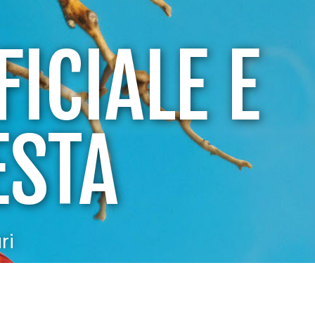
FICIALE E
ESTA
ri