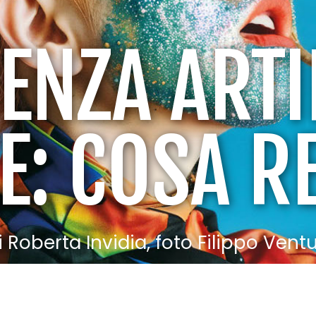
ENZA ARTI
E: COSA R
i Roberta Invidia, foto Filippo Ventu