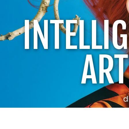
INTELLIG
ART
d