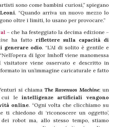
 artisti sono come bambini curiosi,” spiegano
 Leoni
. “Quando arriva un nuovo mezzo lo
gono oltre i limiti, lo usano per provocare.”
val
– che ha festeggiato la decima edizione –
chine
ha fatto
riflettere sulla capacità di
di generare odio
. “L’AI di solito è gentile e
 “Nell’opera di Igor Imhoff viene manomessa
l visitatore viene osservato e descritto in
sformato in un’immagine caricaturale e fatto
 Venturi si chiama
The Ravenuos Machine
: un
n cui le
intelligenze artificiali vengono
vità online
. “Ogni volta che clicchiamo su
e ti chiedono di ‘riconoscere un oggetto’,
dei robot ma, allo stesso tempo, stiamo