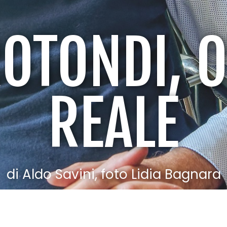
OTONDI, O
REALE
di Aldo Savini, foto Lidia Bagnara