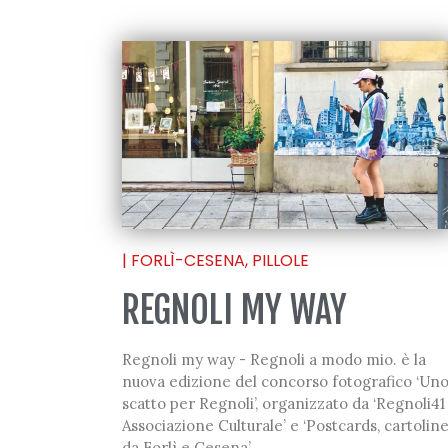
|
FORLÌ-CESENA
,
PILLOLE
REGNOLI MY WAY
Regnoli my way - Regnoli a modo mio. è la
nuova edizione del concorso fotografico ‘Un
scatto per Regnoli’, organizzato da ‘Regnoli41
Associazione Culturale’ e ‘Postcards, cartolin
da Forlì e Cesena’.