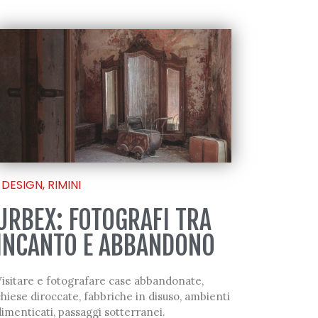
DESIGN
,
RIMINI
URBEX: FOTOGRAFI TRA
INCANTO E ABBANDONO
Visitare e fotografare case abbandonate,
hiese diroccate, fabbriche in disuso, ambienti
imenticati, passaggi sotterranei.