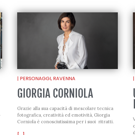
|
PERSONAGGI
,
RAVENNA
|
GIORGIA CORNIOLA
Grazie alla sua capacità di mescolare tecnica
o
fotografica, creatività ed emotività, Giorgia
Corniola è conosciutissima per i suoi ritratti.
c
e
d
[...]