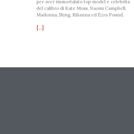
per aver immortalato top model e celebrità
del calibro di Kate Moss, Naomi Campbell,
Madonna, Sting, Rihanna ed Ezra Pound.
[...]