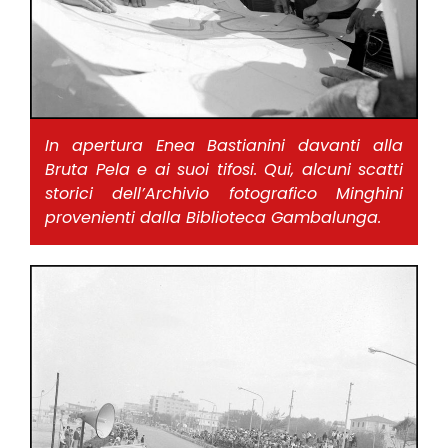
In apertura Enea Bastianini davanti alla
Bruta Pela e ai suoi tifosi. Qui, alcuni scatti
storici dell’Archivio fotografico Minghini
provenienti dalla Biblioteca Gambalunga.