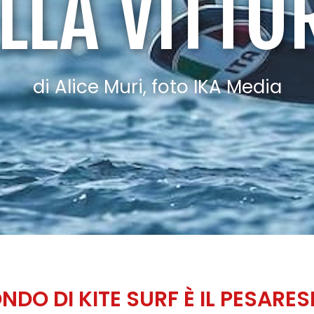
LLA VITTO
di Alice Muri, foto IKA Media
NDO DI KITE SURF È IL PESARE