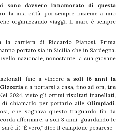
i sono davvero innamorato di questa
aro, la mia città, poi sempre insieme a mio
che organizzando viaggi. Il mare è sempre
 la carriera di Riccardo Pianosi. Prima
hanno portato sia in Sicilia che in Sardegna.
livello nazionale, nonostante la sua giovane
nazionali, fino a vincere
a soli 16 anni la
 Gizzeria
e a portarsi a casa, fino ad ora,
tre
 Nel 2024, visto gli ottimi risultati inanellati,
e di chiamarlo per portarlo alle
Olimpiadi
.
osi, che sognava questo traguardo fin da
orda affermare, a soli 8 anni, guardando le
sarò lì’. “È vero,” dice il campione pesarese.