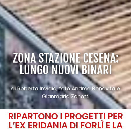
ZONA STAZIONE CESENA:
LUNGO NUOVI BINARI
di Roberta Invidia, foto Andrea Bonavita e
Gianmaria Zanotti
RIPARTONO I PROGETTI PER
L’EX ERIDANIA DI FORLÌ E LA