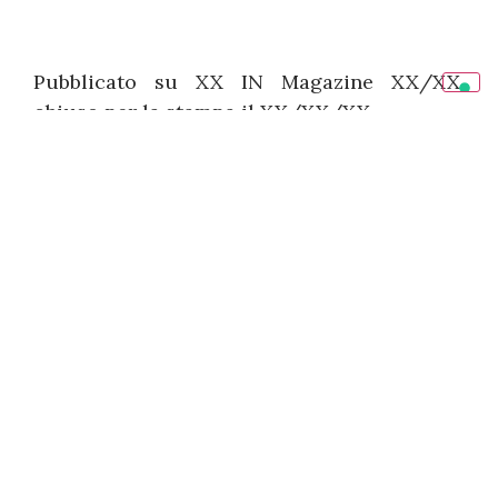
Pubblicato su XX IN Magazine XX/XX,
chiuso per la stampa il XX/XX/XX