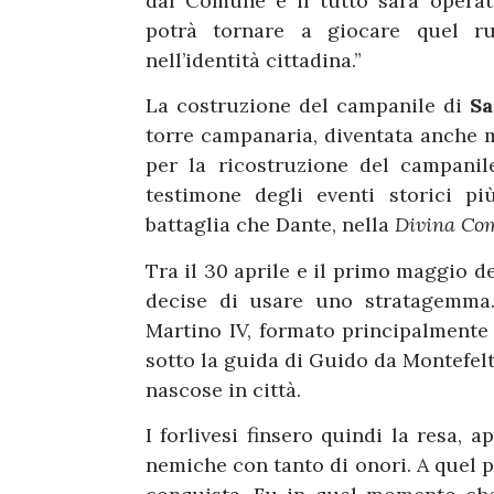
dal Comune e il tutto sarà operat
potrà tornare a giocare quel r
nell’identità cittadina.”
La costruzione del campanile di
Sa
torre campanaria, diventata anche 
per la ricostruzione del campanil
testimone degli eventi storici p
battaglia che Dante, nella
Divina Co
Tra il 30 aprile e il primo maggio de
decise di usare uno stratagemma. 
Martino IV, formato principalmente 
sotto la guida di Guido da Montefeltr
nascose in città.
I forlivesi finsero quindi la resa, 
nemiche con tanto di onori. A quel p