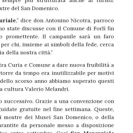
empre più strutturata anche ai turisti.
ostre del San Domenico.
uriale
,” dice don Antonino Nicotra, parroco
ono state discusse con il Comune di Forlì fin
 promettente. Il campanile sarà un faro
per chi, insieme ai simboli della fede, cerca
a della nostra città.”
ra Curia e Comune a dare nuova fruibilità a
 torre da tempo era inutilizzabile per motivi
o dello scorso anno abbiamo superato questi
la cultura Valerio Melandri.
o successivo. Grazie a una convenzione con
guidate gratuite nel fine settimana. Queste,
di mostre dei Musei San Domenico, o della
arantite da personale messo a disposizione