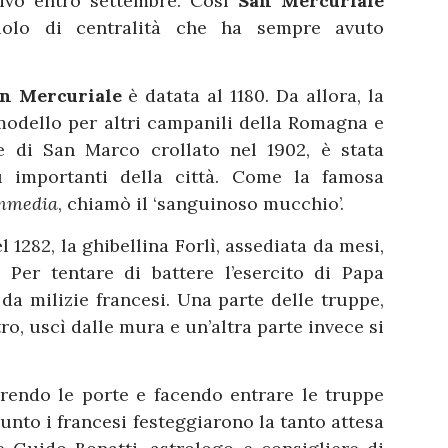
ivo entro settembre. Così
San Mercuriale
uolo di centralità che ha sempre avuto
n Mercuriale
è datata al 1180. Da allora, la
modello per altri campanili della Romagna e
e di San Marco crollato nel 1902, è stata
iù importanti della città. Come la famosa
mmedia
, chiamò il ‘sanguinoso mucchio’.
l 1282, la ghibellina Forlì, assediata da mesi,
Per tentare di battere l’esercito di Papa
da milizie francesi. Una parte delle truppe,
o, uscì dalle mura e un’altra parte invece si
aprendo le porte e facendo entrare le truppe
unto i francesi festeggiarono la tanto attesa