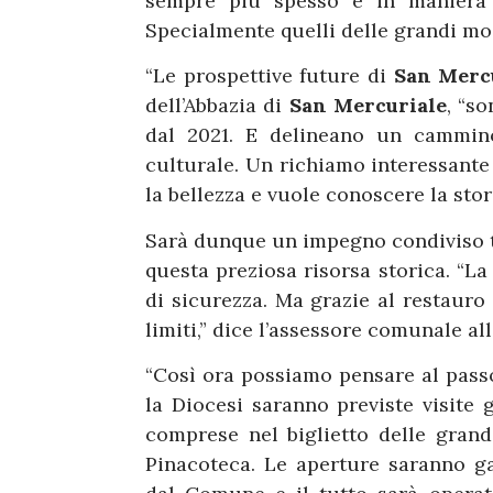
sempre più spesso e in maniera s
Specialmente quelli delle grandi m
“Le prospettive future di
San Merc
dell’Abbazia di
San Mercuriale
, “s
dal 2021. E delineano un cammino
culturale. Un richiamo interessante 
la bellezza e vuole conoscere la stori
Sarà dunque un impegno condiviso t
questa preziosa risorsa storica. “La
di sicurezza. Ma grazie al restaur
limiti,” dice l’assessore comunale al
“Così ora possiamo pensare al pass
la Diocesi saranno previste visite 
comprese nel biglietto delle gran
Pinacoteca. Le aperture saranno g