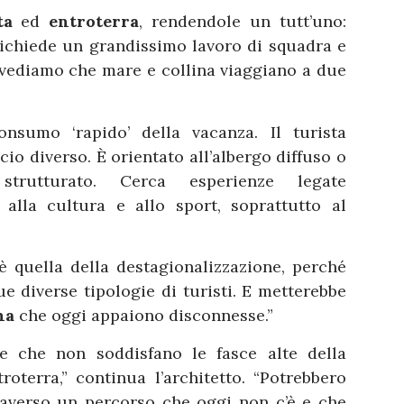
ta
ed
entroterra
, rendendole un tutt’uno:
 richiede un grandissimo lavoro di squadra e
 vediamo che mare e collina viaggiano a due
nsumo ‘rapido’ della vacanza. Il turista
cio diverso. È orientato all’albergo diffuso o
rutturato. Cerca esperienze legate
, alla cultura e allo sport, soprattutto al
è quella della destagionalizzazione, perché
 diverse tipologie di turisti. E metterebbe
na
che oggi appaiono disconnesse.”
e che non soddisfano le fasce alte della
roterra,” continua l’architetto. “Potrebbero
traverso un percorso che oggi non c’è e che