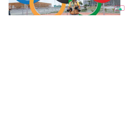
Pubblicato su Forlì-Cesena IN Magazine
03/24, chiuso per la stampa il 09/08/2024