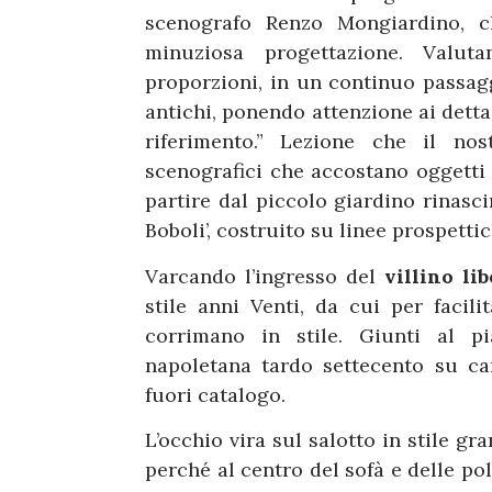
scenografo Renzo Mongiardino, c
minuziosa progettazione. Valutan
proporzioni, in un continuo passagg
antichi, ponendo attenzione ai dettag
riferimento.” Lezione che il nos
scenografici che accostano oggetti 
partire dal piccolo giardino rinasci
Boboli’, costruito su linee prospetti
Varcando l’ingresso del
villino li
stile anni Venti, da cui per facili
corrimano in stile. Giunti al p
napoletana tardo settecento su car
fuori catalogo.
L’occhio vira sul salotto in stile 
perché al centro del sofà e delle polt