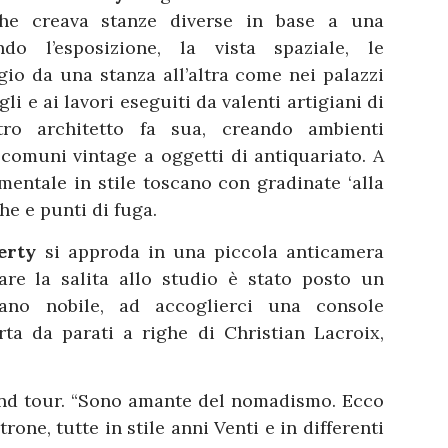
he creava stanze diverse in base a una
do l’esposizione, la vista spaziale, le
io da una stanza all’altra come nei palazzi
li e ai lavori eseguiti da valenti artigiani di
tro architetto fa sua, creando ambienti
comuni vintage a oggetti di antiquariato. A
mentale in stile toscano con gradinate ‘alla
che e punti di fuga.
berty
si approda in una piccola anticamera
tare la salita allo studio è stato posto un
iano nobile, ad accoglierci una console
ta da parati a righe di Christian Lacroix,
grand tour. “Sono amante del nomadismo. Ecco
rone, tutte in stile anni Venti e in differenti