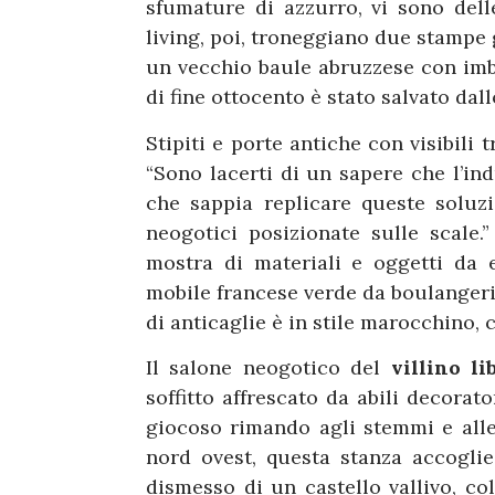
sfumature di azzurro, vi sono dell
living, poi, troneggiano due stampe
un vecchio baule abruzzese con imbo
di fine ottocento è stato salvato dal
Stipiti e porte antiche con visibili
“Sono lacerti di un sapere che l’in
che sappia replicare queste soluz
neogotici posizionate sulle scale.
mostra di materiali e oggetti da e
mobile francese verde da boulangerie
di anticaglie è in stile marocchino,
Il salone neogotico del
villino li
soffitto affrescato da abili decorato
giocoso rimando agli stemmi e alle 
nord ovest, questa stanza accogli
dismesso di un castello vallivo, c