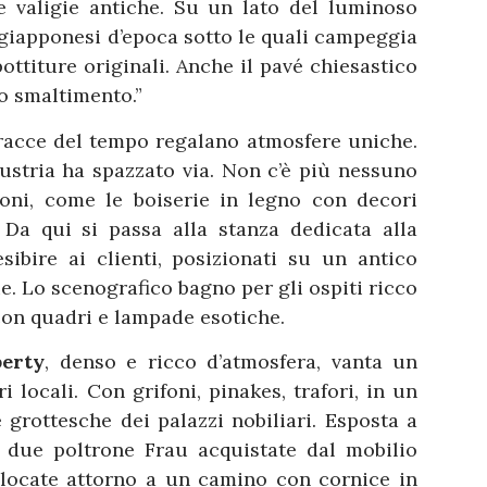
e valigie antiche. Su un lato del luminoso
 giapponesi d’epoca sotto le quali campeggia
ttiture originali. Anche il pavé chiesastico
lo smaltimento.”
 tracce del tempo regalano atmosfere uniche.
dustria ha spazzato via. Non c’è più nessuno
ioni, come le boiserie in legno con decori
” Da qui si passa alla stanza dedicata alla
sibire ai clienti, posizionati su un antico
. Lo scenografico bagno per gli ospiti ricco
 con quadri e lampade esotiche.
berty
, denso e ricco d’atmosfera, vanta un
ri locali. Con grifoni, pinakes, trafori, in un
grottesche dei palazzi nobiliari. Esposta a
e due poltrone Frau acquistate dal mobilio
ollocate attorno a un camino con cornice in